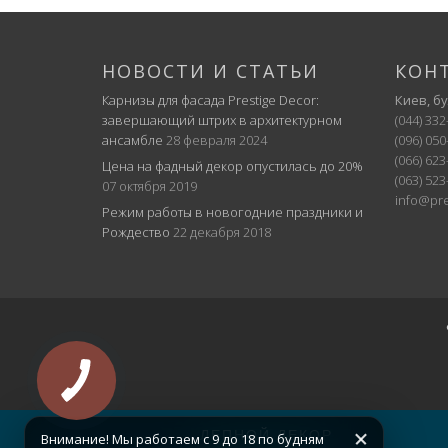
НОВОСТИ И СТАТЬИ
КОН
Карнизы для фасада Prestige Decor:
Киев, б
завершающий штрих в архитектурном
(044) 332
ансамбле
28 февраля 2024
(096) 050
(066) 623
Цена на фадный декор опустилась до 20%
(063) 523
07 октября 2019
info@pre
Режим работы в новогодние праздники и
Рождество
22 декабря 2018
ЛЕПНОЙ ДЕКОР
Внимание! Мы работаем c 9 до 18 по будням