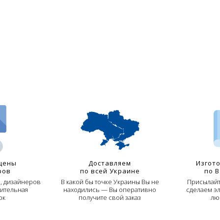
цены
Доставляем
Изгот
ров
по всей Украине
по 
й, дизайнеров
В какой бы точке Украины Вы не
Присылайт
ительная
находились — Вы оперативно
сделаем э
ок
получите свой заказ
лю