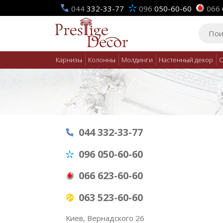
044
332-33-77
096
050-60-60
066
Карнизы
Колонны
Молдинги
Настенный декор
О
044 332-33-77
096 050-60-60
066 623-60-60
063 523-60-60
Киев, Вернадского 26