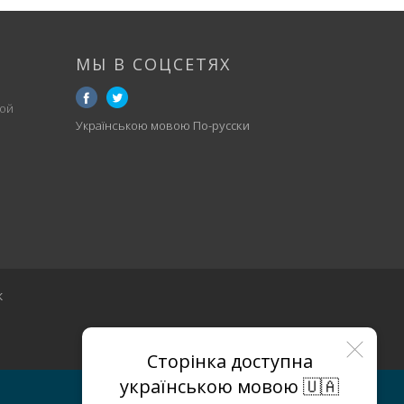
МЫ В СОЦСЕТЯХ
ой
Українською мовою
По-русски
к
Сторінка доступна
українською мовою 🇺🇦
МАГАЗИНЫ