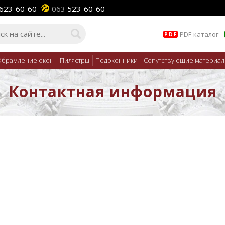
623-60-60
063
523-60-60
PDF-каталог
PDF
брамление окон
Пилястры
Подоконники
Сопутствующие материа
Контактная информация