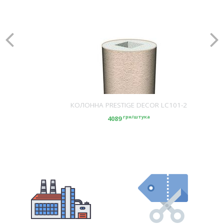
КОЛОННА PRESTIGE DECOR LC101-2
грн/штука
4089