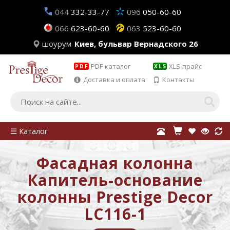
044
332-33-77
096
050-60-60
066
623-60-60
063
523-60-60
шоурум
Киев, бульвар Вернадского 26
PDF-каталог
XLS-прайс
PDF
XLS
Доставка и оплата
Контакты
☰ Каталог
Фасадная колонна
Капитель-основание
колонны Prestige Decor
LC116-1