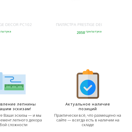
GE DECOR PC102
ПИЛЯСТРА PRESTIGE DECOR PC103
н/штука
грн/штука
2058
овление лепнины
Актуальное наличие
Вашим эскизам!
позиций
е Ваши эскизы — и мы
Практически всё, что размещено на
лемент лепного декора
сайте — всегда есть в наличии на
бой сложности
складе