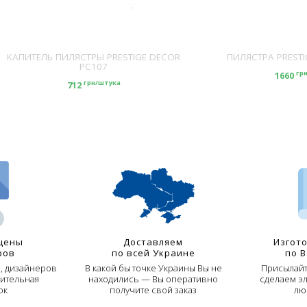
КАПИТЕЛЬ ПИЛЯСТРЫ PRESTIGE DECOR
ПИЛЯСТРА PRESTI
PC107
гр
1660
грн/штука
712
цены
Доставляем
Изгот
ров
по всей Украине
по 
й, дизайнеров
В какой бы точке Украины Вы не
Присылайт
ительная
находились — Вы оперативно
сделаем э
ок
получите свой заказ
лю