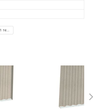
Пилястр Prestige Decor PC 101 тело без покрытия (2.00м) →