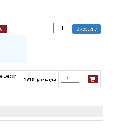
В корзину
5%
e Decor
→
1319
грн / штука