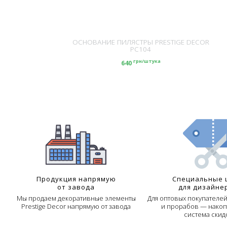
DECOR PC101
ОСНОВАНИЕ ПИЛЯСТРЫ PRESTIGE DECOR
PC104
ука
грн/штука
640
Продукция напрямую
Специальные 
от завода
для дизайне
Мы продаем декоративные элементы
Для оптовых покупателе
Prestige Decor напрямую от завода
и прорабов — накоп
система скид