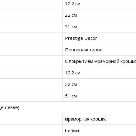
12.2 см
22 см
51 см
Prestige Decor
Пенополистирол
С покрытием мраморной крошк
12.2 см
22 см
51 см
дешевле)
мраморная крошка
белый