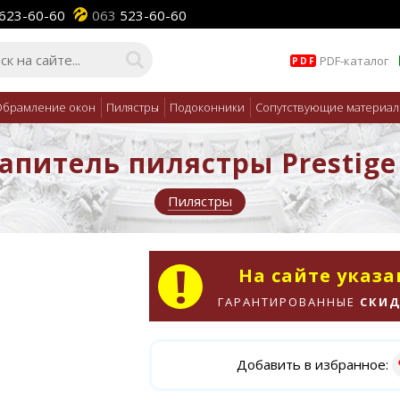
623-60-60
063
523-60-60
PDF-каталог
PDF
брамление окон
Пилястры
Подоконники
Сопутствующие материа
питель пилястры Prestige
Пилястры
На сайте указ
ГАРАНТИРОВАННЫЕ
СКИД
Добавить в избранное: