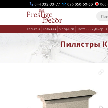
044
332-33-77
096
050-60-60
066
Карнизы
Колонны
Молдинги
Настенный декор
О
Пилястры Ка