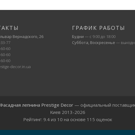
ТАКТЫ
ГРАФИК РАБОТЫ
ульвар Вернадского, 26
Будни
— с 9:00 до 18:00
-33-77
Суббота, Воскресенье
— выходн
-60-60
-60-60
-60-60
stige-decor.in.ua
Фасадная лепнина Prestige Decor
— официальный поставщи
Киев 2013-2026
Рейтинг:
9.4
из
10
на основе
115
оценок