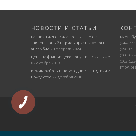
НОВОСТИ И СТАТЬИ
КОН
Карнизы для фасада Prestige Decor:
Киев, б
завершающий штрих в архитектурном
(044) 332
ансамбле
28 февраля 2024
(096) 050
(066) 623
Цена на фадный декор опустилась до 20%
(063) 523
07 октября 2019
info@pre
Режим работы в новогодние праздники и
Рождество
22 декабря 2018