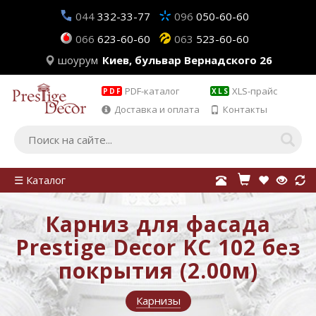
044
332-33-77
096
050-60-60
066
623-60-60
063
523-60-60
шоурум
Киев, бульвар Вернадского 26
PDF-каталог
XLS-прайс
PDF
XLS
Доставка и оплата
Контакты
☰ Каталог
Карниз для фасада
Prestige Decor KC 102 без
покрытия (2.00м)
Карнизы