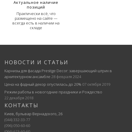
Актуальное наличие
позиций
Практически всё, что
размещено на сайте —
всегда есть в наличии на
складе
НОВОСТИ И СТАТЬИ
Карнизы для фасада Prestige Decor: завершающий штрих в
архитектурном ансамбле
28 февраля 2024
Цена на фадный декор опустилась до 20%
07 октября 2019
Режим работы в новогодние праздники и Рождество
22 декабря 2018
КОНТАКТЫ
Киев, бульвар Вернадского, 26
(044) 332-33-77
(096) 050-60-60
(066) 623-60-60