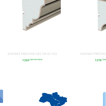
КАРНИЗ PRESTIGE DECOR KC102
КАРНИЗ PRESTIG
грн/штука
гр
1269
1376