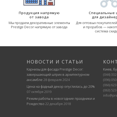
Продукция напрямую
Специальные 
от завода
для дизайне
Мы продаем декоративные элементы
Для оптовых покупателе
Prestige Decor напрямую от завода
и прорабов — накоп
система скид
НОВОСТИ И СТАТЬИ
КОН
Карнизы для фасада Prestige Decor:
Киев, б
завершающий штрих в архитектурном
(044) 332
ансамбле
28 февраля 2024
(096) 050
(066) 623
Цена на фадный декор опустилась до 20%
(063) 523
07 октября 2019
info@pre
Режим работы в новогодние праздники и
Рождество
22 декабря 2018