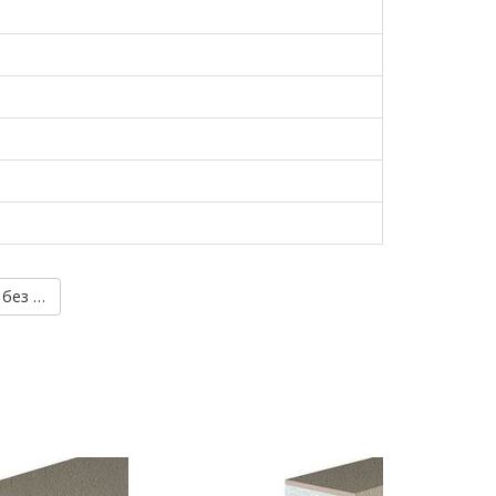
Карниз Prestige Decor KC 107 без покрытия (2.00м) →