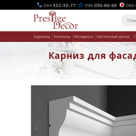
044
332-33-77
096
050-60-60
066
Карнизы
Колонны
Молдинги
Настенный декор
О
Карниз для фасад