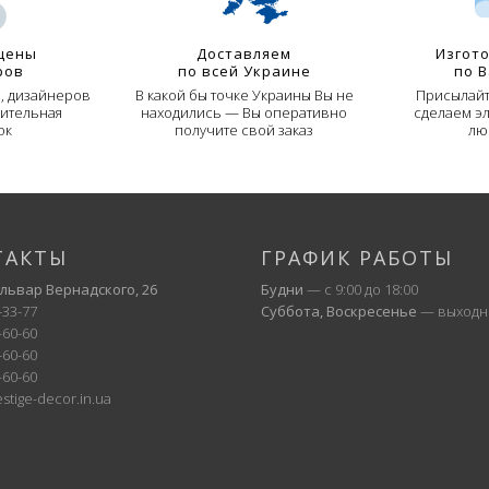
цены
Доставляем
Изгот
ров
по всей Украине
по 
й, дизайнеров
В какой бы точке Украины Вы не
Присылайт
ительная
находились — Вы оперативно
сделаем э
ок
получите свой заказ
лю
ТАКТЫ
ГРАФИК РАБОТЫ
ульвар Вернадского, 26
Будни
— с 9:00 до 18:00
-33-77
Суббота, Воскресенье
— выходн
-60-60
-60-60
-60-60
stige-decor.in.ua