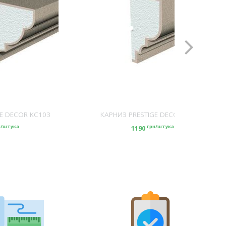
E DECOR KC103
КАРНИЗ PRESTIGE DECOR KC104
н/штука
грн/штука
1190