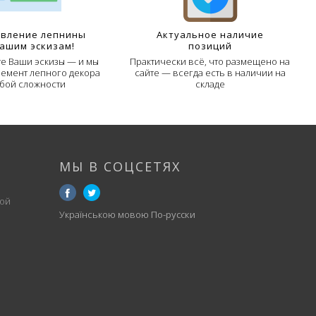
овление лепнины
Актуальное наличие
Вашим эскизам!
позиций
е Ваши эскизы — и мы
Практически всё, что размещено на
лемент лепного декора
сайте — всегда есть в наличии на
бой сложности
складе
МЫ В СОЦСЕТЯХ
ой
Українською мовою
По-русски