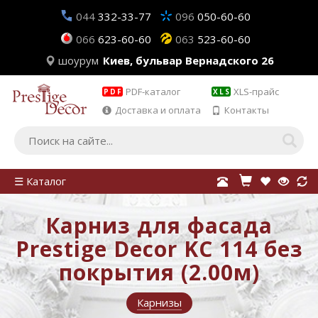
044
332-33-77
096
050-60-60
066
623-60-60
063
523-60-60
шоурум
Киев, бульвар Вернадского 26
PDF-каталог
XLS-прайс
PDF
XLS
Доставка и оплата
Контакты
☰ Каталог
Карниз для фасада
Prestige Decor KC 114 без
покрытия (2.00м)
Карнизы