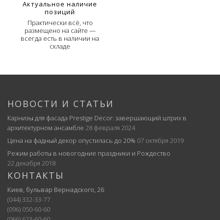
Актуальное наличие
позиций
Практически всё, что
размещено на сайте —
всегда есть в наличии на
складе
НОВОСТИ И СТАТЬИ
Карнизы для фасада Prestige Decor: завершающий штрих в
архитектурном ансамбле
28 февраля 2024
Цена на фадный декор опустилась до 20%
07 октября 2019
Режим работы в новогодние праздники и Рождество
22 декабря 2018
КОНТАКТЫ
Киев, бульвар Вернадского, 26
(044) 332-33-77
(096) 050-60-60
(066) 623-60-60