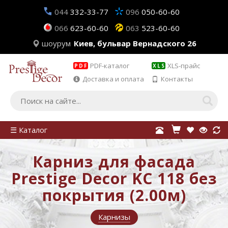
044
332-33-77
096
050-60-60
066
623-60-60
063
523-60-60
шоурум
Киев, бульвар Вернадского 26
PDF-каталог
XLS-прайс
PDF
XLS
Доставка и оплата
Контакты
☰ Каталог
Карниз для фасада
Prestige Decor KC 118 без
покрытия (2.00м)
Карнизы