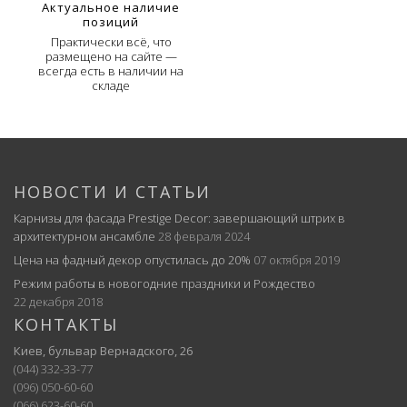
Актуальное наличие
позиций
Практически всё, что
размещено на сайте —
всегда есть в наличии на
складе
НОВОСТИ И СТАТЬИ
Карнизы для фасада Prestige Decor: завершающий штрих в
архитектурном ансамбле
28 февраля 2024
Цена на фадный декор опустилась до 20%
07 октября 2019
Режим работы в новогодние праздники и Рождество
22 декабря 2018
КОНТАКТЫ
Киев, бульвар Вернадского, 26
(044) 332-33-77
(096) 050-60-60
(066) 623-60-60