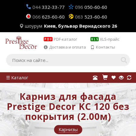
044
332-33-77
096
050-60-60
066
623-60-60
063
523-60-60
шоурум
Киев, бульвар Вернадского 26
PDF-каталог
XLS-прайс
PDF
XLS
Доставка и оплата
Контакты
☰ Каталог
Карниз для фасада
Prestige Decor KC 120 без
покрытия (2.00м)
Карнизы