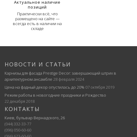
Актуальное наличие
позиций
Практически всё, что
размещено на сайте —
всегда есть в наличии на
складе
НОВОСТИ И СТАТЬИ
Карнизы для фасада Prestige Decor: завершающий штрих в
архитектурном ансамбле
28 февраля 2024
Цена на фадный декор опустилась до 20%
07 октября 2019
Режим работы в новогодние праздники и Рождество
22 декабря 2018
КОНТАКТЫ
Киев, бульвар Вернадского, 26
(044) 332-33-77
(096) 050-60-60
(066) 623-60-60