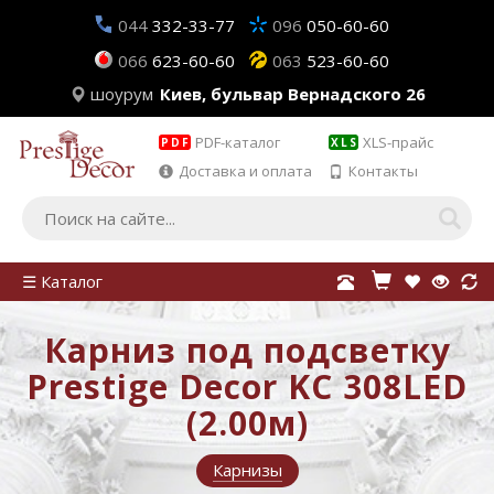
044
332-33-77
096
050-60-60
066
623-60-60
063
523-60-60
шоурум
Киев, бульвар Вернадского 26
PDF-каталог
XLS-прайс
PDF
XLS
Доставка и оплата
Контакты
☰ Каталог
Карниз под подсветку
Prestige Decor KC 308LED
(2.00м)
Карнизы