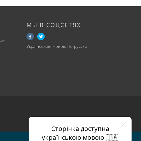
МЫ В СОЦСЕТЯХ
ой
Українською мовою
По-русски
к
Сторінка доступна
українською мовою 🇺🇦
МАГАЗИНЫ