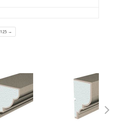
C125 →