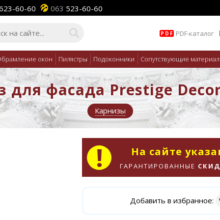
623-60-60
063
523-60-60
PDF-каталог
PDF
брамление окон
Пилястры
Подоконники
Сопутствующие материа
 для фасада Prestige Deco
Карнизы
На сайте указ
ГАРАНТИРОВАННЫЕ
СКИД
Добавить в избранное: