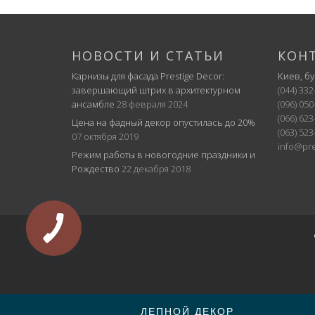
НОВОСТИ И СТАТЬИ
КОН
Карнизы для фасада Prestige Decor:
Киев, б
завершающий штрих в архитектурном
(044) 332
ансамбле
28 февраля 2024
(096) 050
(066) 623
Цена на фадный декор опустилась до 20%
(063) 523
07 октября 2019
info@pre
Режим работы в новогодние праздники и
Рождество
22 декабря 2018
ЛЕПНОЙ ДЕКОР