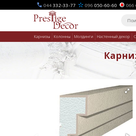
044
332-33-77
096
050-60-60
066
Карнизы
Колонны
Молдинги
Настенный декор
О
Карниз