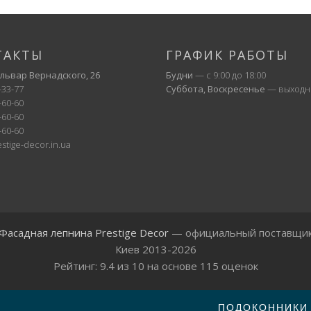
ТАКТЫ
ГРАФИК РАБОТЫ
ульвар Вернадского, 26
Будни
— с 9:00 до 18:00
-33-77
Суббота, Воскресенье
— выходн
-60-60
-60-60
-60-60
stige-decor.in.ua
Фасадная лепнина Prestige Decor
— официальный поставщи
Киев 2013-2026
Рейтинг:
9.4
из
10
на основе
115
оценок
ПОДОКОННИКИ