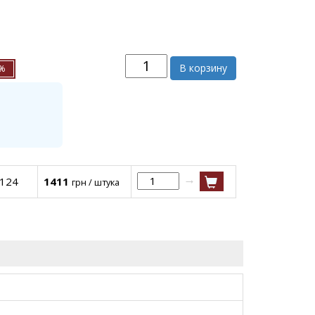
В корзину
5%
→
C124
1411
грн / штука