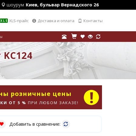
шоурум
Киев, бульвар Вернадского 26
XLS-прайс
Доставка и оплата
Контакты
XLS
лы
r KC124
аны розничные цены
КИ ОТ 5 %
ПРИ ЛЮБОМ ЗАКАЗЕ!
Добавить в сравнение: