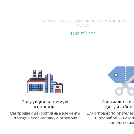
ECOR KC101
КАРНИЗ PRESTIGE DECOR УНИВЕРСАЛЬНЫЙ
KC135
ука
грн/штука
1047
Продукция напрямую
Специальные 
от завода
для дизайне
Мы продаем декоративные элементы
Для оптовых покупателе
Prestige Decor напрямую от завода
и прорабов — накоп
система скид