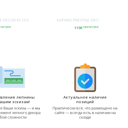
E DECOR KC103
КАРНИЗ PRESTIGE DECOR KC104
н/штука
грн/штука
1190
овление лепнины
Актуальное наличие
Вашим эскизам!
позиций
е Ваши эскизы — и мы
Практически всё, что размещено на
лемент лепного декора
сайте — всегда есть в наличии на
бой сложности
складе