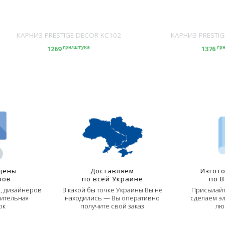
КАРНИЗ PRESTIGE DECOR KC102
КАРНИЗ PRESTIG
грн/штука
гр
1269
1376
цены
Доставляем
Изгот
ров
по всей Украине
по 
й, дизайнеров
В какой бы точке Украины Вы не
Присылайт
ительная
находились — Вы оперативно
сделаем э
ок
получите свой заказ
лю