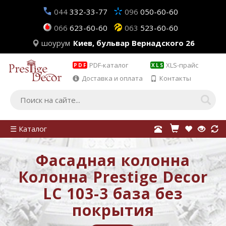
044
332-33-77
096
050-60-60
066
623-60-60
063
523-60-60
шоурум
Киев, бульвар Вернадского 26
PDF-каталог
XLS-прайс
PDF
XLS
Доставка и оплата
Контакты
☰ Каталог
Фасадная колонна
Колонна Prestige Decor
LC 103-3 база без
покрытия