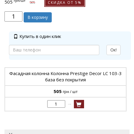
грн
/шт
505
СКИДКА ОТ 5%
505
В корзину
Купить в один клик
Ок!
Фасадная колонна Колонна Prestige Decor LC 103-3
база без покрытия
505
грн / шт
→