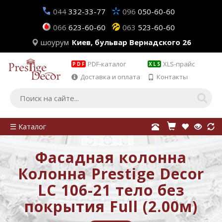
044
332-33-77
096
050-60-60
066
623-60-60
063
523-60-60
шоурум
Киев, бульвар Вернадского 26
PDF-каталог
XLS-прайс
PDF
XLS
Доставка и оплата
Контакты
☰ Каталог
Фасадная колонна
Колонна Prestige Decor
LC 106-21 тело без
покрытия Full (2.00м)