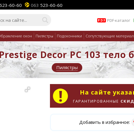
623-60-60
063
523-60-60
PDF-каталог
PDF
брамление окон
Пилястры
Подоконники
Сопутствующие материа
estige Decor PC 103 тело 
Пилястры
На сайте указ
ГАРАНТИРОВАННЫЕ
СКИД
Добавить в избранное: