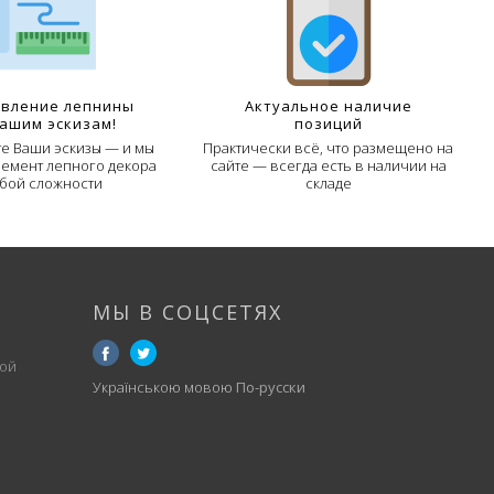
овление лепнины
Актуальное наличие
Вашим эскизам!
позиций
е Ваши эскизы — и мы
Практически всё, что размещено на
лемент лепного декора
сайте — всегда есть в наличии на
бой сложности
складе
МЫ В СОЦСЕТЯХ
ой
Українською мовою
По-русски