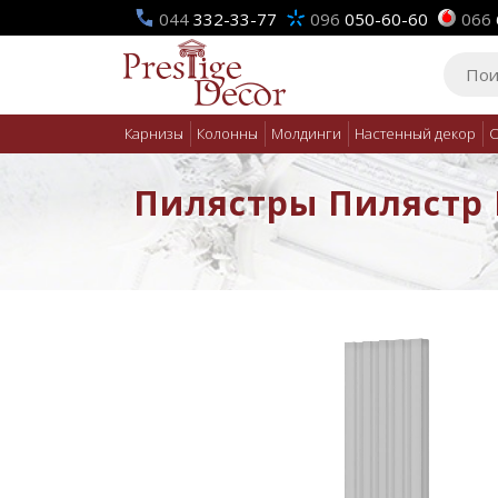
044
332-33-77
096
050-60-60
066
Карнизы
Колонны
Молдинги
Настенный декор
О
Пилястры Пилястр Pr