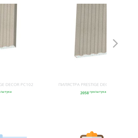
GE DECOR PC102
ПИЛЯСТРА PRESTIGE DECOR PC103
н/штука
грн/штука
2058