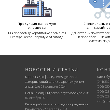
Продукция напрямую
Специальные 
от завода
для дизайне
Мы продаем декоративные элементы
Для оптовых покупателе
Prestige Decor напрямую от завода
и прорабов — накоп
система скид
НОВОСТИ И СТАТЬИ
КОН
Карнизы для фасада Prestige Decor:
Киев, б
завершающий штрих в архитектурном
(044) 332
ансамбле
28 февраля 2024
(096) 050
(066) 623
Цена на фадный декор опустилась до 20%
(063) 523
07 октября 2019
info@pre
Режим работы в новогодние праздники и
Рождество
22 декабря 2018