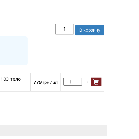
В корзину
 103 тело
→
779
грн / шт