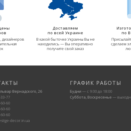
цены
Доставляем
Изгот
ров
по всей Украине
по 
й, дизайнеров
В какой бы точке Украины Вы не
Присылайт
ительная
находились — Вы оперативно
сделаем э
ок
получите свой заказ
лю
ТАКТЫ
ГРАФИК РАБОТЫ
ульвар Вернадского, 26
Будни
— с 9:00 до 18:00
-33-77
Суббота, Воскресенье
— выходн
-60-60
-60-60
-60-60
stige-decor.in.ua