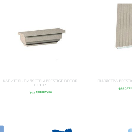
КАПИТЕЛЬ ПИЛЯСТРЫ PRESTIGE DECOR
ПИЛЯСТРА PRESTI
PC107
гр
1660
грн/штука
712