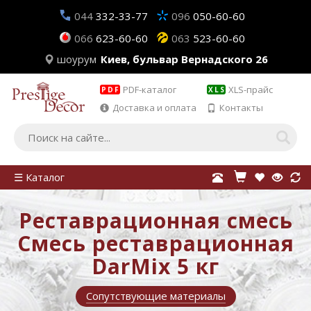
044
332-33-77
096
050-60-60
066
623-60-60
063
523-60-60
шоурум
Киев, бульвар Вернадского 26
PDF-каталог
XLS-прайс
PDF
XLS
Доставка и оплата
Контакты
☰ Каталог
Реставрационная смесь
Смесь реставрационная
DarMix 5 кг
Сопутствующие материалы