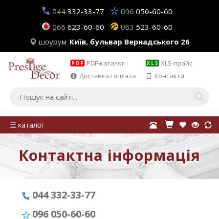
044
332-33-77
096
050-60-60
066
623-60-60
063
523-60-60
шоурум
Київ, бульвар Вернадського 26
PDF-каталог
XLS-прайс
PDF
XLS
Доставка і оплата
Контакти
☰ каталог
Контактна інформація
044 332-33-77
096 050-60-60