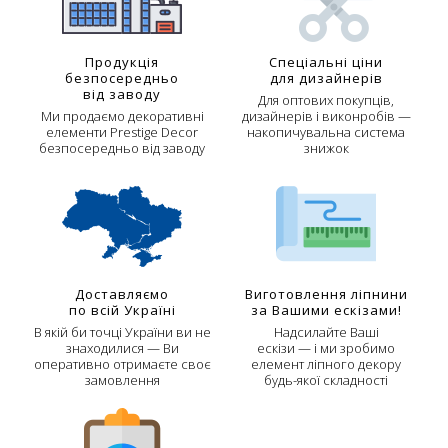
Продукція
Спеціальні ціни
безпосередньо
для дизайнерів
від заводу
Для оптових покупців,
Ми продаємо декоративні
дизайнерів і виконробів —
елементи Prestige Decor
накопичувальна система
безпосередньо від заводу
знижок
Доставляємо
Виготовлення ліпнини
по всій Україні
за Вашими ескізами!
В якій би точці України ви не
Надсилайте Ваші
знаходилися — Ви
ескізи — і ми зробимо
оперативно отримаєте своє
елемент ліпного декору
замовлення
будь-якої складності