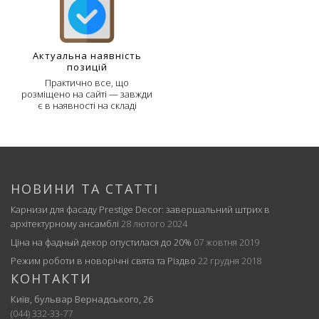
Актуальна наявність
позицій
Практично все, що
розміщено на сайті — завжди
є в наявності на складі
НОВИНИ ТА СТАТТІ
Карнизи для фасаду Prestige Decor: завершальний штрих в
архітектурному ансамблі
28 лютого 2024
Ціна на фадный декор опустилася до 20%
07 жовтня 2019
Режим роботи в новорічні свята та Різдво
22 грудня 2018
КОНТАКТИ
Київ, бульвар Вернадського, 26
(044) 332-33-77