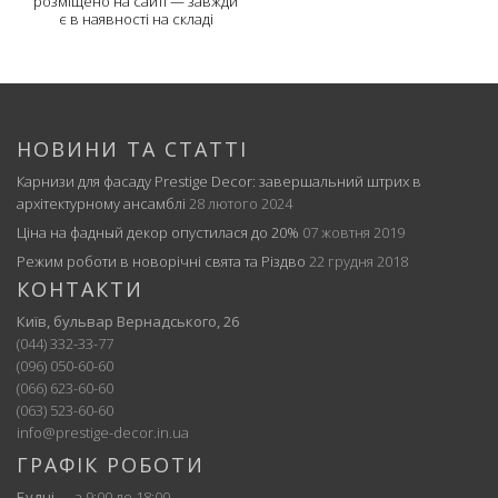
розміщено на сайті — завжди
є в наявності на складі
НОВИНИ ТА СТАТТІ
Карнизи для фасаду Prestige Decor: завершальний штрих в
архітектурному ансамблі
28 лютого 2024
Ціна на фадный декор опустилася до 20%
07 жовтня 2019
Режим роботи в новорічні свята та Різдво
22 грудня 2018
КОНТАКТИ
Київ, бульвар Вернадського, 26
(044) 332-33-77
(096) 050-60-60
(066) 623-60-60
(063) 523-60-60
info@prestige-decor.in.ua
ГРАФІК РОБОТИ
Будні
— з 9:00 до 18:00