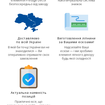
елементи Prestige Decor
накопичувальна система
безпосередньо від заводу
знижок
Доставляємо
Виготовлення ліпнини
по всій Україні
за Вашими ескізами!
В якій би точці України ви не
Надсилайте Ваші
знаходилися — Ви
ескізи — і ми зробимо
оперативно отримаєте своє
елемент ліпного декору
замовлення
будь-якої складності
Актуальна наявність
позицій
Практично все, що