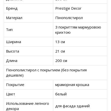
Бренд
Prestige Decor
Матеріал
Пінополістирол
З покриттям мармуровою
Тип
крихтою
Ширина
13 см
Высота
21 см
Длина
200 см
Пенополистирол с покрытием (без покрытия
дешевле)
Покрытие
мраморная крошка
Цвет
белый
Использование лепного
для фасада зданий
декора