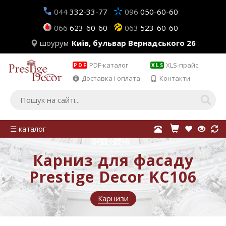
044
332-33-77
096
050-60-60
066
623-60-60
063
523-60-60
шоурум
Київ, бульвар Вернадського 26
PDF-каталог
XLS-прайс
PDF
XLS
Доставка і оплата
Контакти
☰ каталог
Карниз для фасаду
Prestige Decor KC106
Карнизи