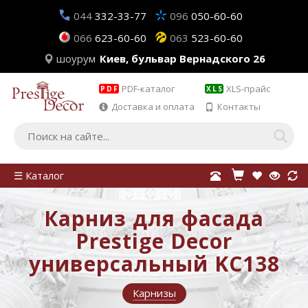
044
332-33-77
096
050-60-60
066
623-60-60
063
523-60-60
шоурум
Киев, бульвар Вернадского 26
PDF-каталог
XLS-прайс
PDF
XLS
Доставка и оплата
Контакты
☰ Каталог
Карниз для фасада
Prestige Decor
универсальный KC138
Карнизы