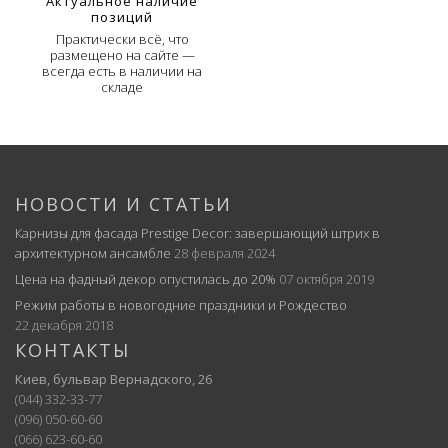
Актуальное наличие
позиций
Практически всё, что
размещено на сайте —
всегда есть в наличии на
складе
НОВОСТИ И СТАТЬИ
Карнизы для фасада Prestige Decor: завершающий штрих в
архитектурном ансамбле
28 февраля 2024
Цена на фадный декор опустилась до 20%
07 октября 2019
Режим работы в новогодние праздники и Рождество
22 декабря 2018
КОНТАКТЫ
Киев, бульвар Вернадского, 26
(044) 332-33-77
(096) 050-60-60
(066) 623-60-60