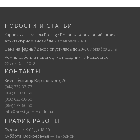
НОВОСТИ И СТАТЬИ
Карнизы для фасада Prestige Decor: завершающий штрих в
архитектурном ансамбле
28 февраля 2024
Цена на фадный декор опустилась до 20%
07 октября 2019
Режим работы в новогодние праздники и Рождество
22 декабря 2018
КОНТАКТЫ
Киев, бульвар Вернадского, 26
(044) 332-33-77
(096) 050-60-60
(066) 623-60-60
(063) 523-60-60
info@prestige-decor.in.ua
ГРАФИК РАБОТЫ
Будни
— с 9:00 до 18:00
Суббота, Воскресенье
— выходной