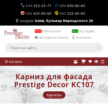
044
332-33-77
096
050-60-60
066
623-60-60
063
523-60-60
шоурум
Киев, бульвар Вернадского 26
PDF-каталог
XLS-прайс
PDF
XLS
Доставка и оплата
Контакты
☰ Каталог
Карниз для фасада
Prestige Decor KC107
Карнизы