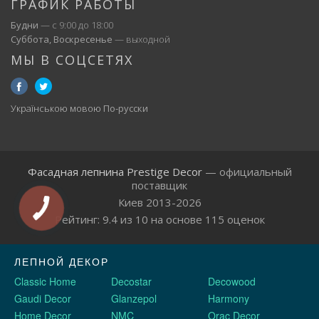
ГРАФИК РАБОТЫ
Будни
— с 9:00 до 18:00
Суббота, Воскресенье
— выходной
МЫ В СОЦСЕТЯХ
Українською мовою
По-русски
Фасадная лепнина Prestige Decor
— официальный
поставщик
Киев 2013-2026
Рейтинг:
9.4
из
10
на основе
115
оценок
ЛЕПНОЙ ДЕКОР
Classic Home
Decostar
Decowood
Gaudi Decor
Glanzepol
Harmony
Home Decor
NMC
Orac Decor