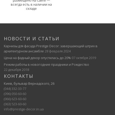
размещено на сайте —
всегда есть в наличии на
складе
НОВОСТИ И СТАТЬИ
Карнизы для фасада Prestige Decor: завершающий штрих в
архитектурном ансамбле
28 февраля 2024
Цена на фадный декор опустилась до 20%
07 октября 2019
Режим работы в новогодние праздники и Рождество
22 декабря 2018
КОНТАКТЫ
Киев, бульвар Вернадского, 26
(044) 332-33-77
(096) 050-60-60
(066) 623-60-60
(063) 523-60-60
info@prestige-decor.in.ua