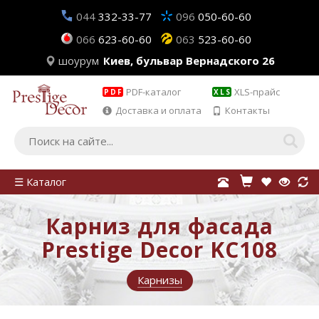
044
332-33-77
096
050-60-60
066
623-60-60
063
523-60-60
шоурум
Киев, бульвар Вернадского 26
PDF-каталог
XLS-прайс
PDF
XLS
Доставка и оплата
Контакты
☰ Каталог
Карниз для фасада
Prestige Decor KC108
Карнизы