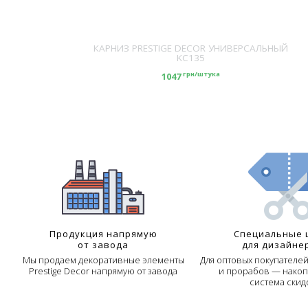
ECOR KC101
КАРНИЗ PRESTIGE DECOR УНИВЕРСАЛЬНЫЙ
KC135
ука
грн/штука
1047
Продукция напрямую
Специальные 
от завода
для дизайне
Мы продаем декоративные элементы
Для оптовых покупателе
Prestige Decor напрямую от завода
и прорабов — накоп
система скид