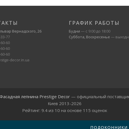
ТАКТЫ
ГРАФИК РАБОТЫ
ульвар Вернадского, 26
Будни
— с 9:00 до 18:00
-33-77
Суббота, Воскресенье
— выходн
-60-60
-60-60
-60-60
stige-decor.in.ua
Фасадная лепнина Prestige Decor
— официальный поставщи
Киев 2013-2026
Рейтинг:
9.4
из
10
на основе
115
оценок
ПОДОКОННИКИ