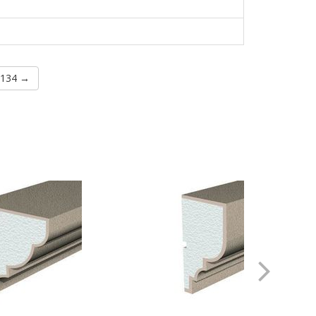
C134 →