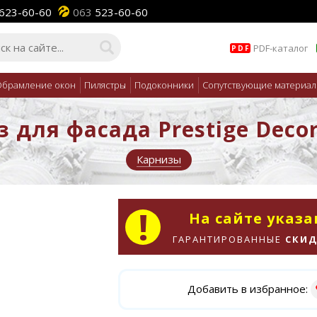
623-60-60
063
523-60-60
PDF-каталог
PDF
брамление окон
Пилястры
Подоконники
Сопутствующие материа
 для фасада Prestige Deco
Карнизы
На сайте указ
ГАРАНТИРОВАННЫЕ
СКИД
Добавить в избранное: