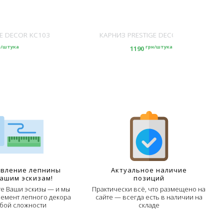
E DECOR KC103
КАРНИЗ PRESTIGE DECOR KC104
н/штука
грн/штука
1190
овление лепнины
Актуальное наличие
Вашим эскизам!
позиций
е Ваши эскизы — и мы
Практически всё, что размещено на
лемент лепного декора
сайте — всегда есть в наличии на
бой сложности
складе