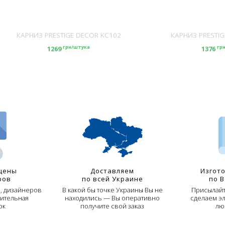
КАРНИЗ PRESTIGE DECOR KC102
КАРНИЗ PRESTIG
грн/штука
гр
1269
1376
цены
Доставляем
Изгот
ров
по всей Украине
по 
й, дизайнеров
В какой бы точке Украины Вы не
Присылайт
ительная
находились — Вы оперативно
сделаем э
ок
получите свой заказ
лю