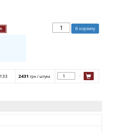
В корзину
5%
→
C133
2431
грн / штука