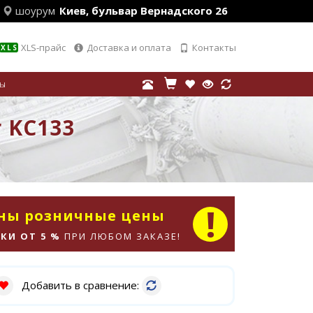
шоурум
Киев, бульвар Вернадского 26
XLS-прайс
Доставка и оплата
Контакты
XLS
лы
r KC133
аны розничные цены
КИ ОТ 5 %
ПРИ ЛЮБОМ ЗАКАЗЕ!
Добавить в сравнение: