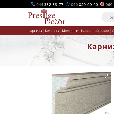
044
332-33-77
096
050-60-60
066
Карнизы
Колонны
Молдинги
Настенный декор
О
Карниз