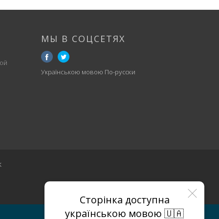
МЫ В СОЦСЕТЯХ
ой
Українською мовою
По-русски
к
Сторінка доступна
українською мовою 🇺🇦
МАГАЗИНЫ