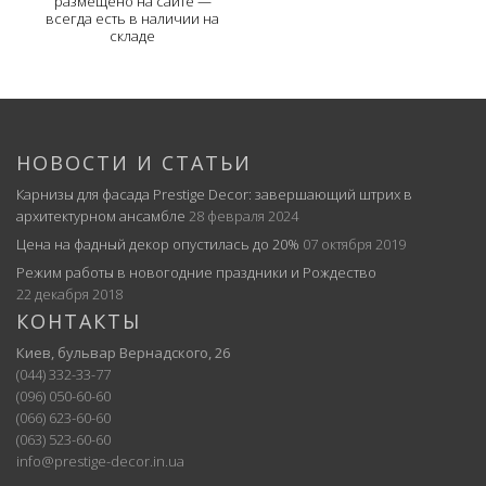
размещено на сайте —
всегда есть в наличии на
складе
НОВОСТИ И СТАТЬИ
Карнизы для фасада Prestige Decor: завершающий штрих в
архитектурном ансамбле
28 февраля 2024
Цена на фадный декор опустилась до 20%
07 октября 2019
Режим работы в новогодние праздники и Рождество
22 декабря 2018
КОНТАКТЫ
Киев, бульвар Вернадского, 26
(044) 332-33-77
(096) 050-60-60
(066) 623-60-60
(063) 523-60-60
info@prestige-decor.in.ua