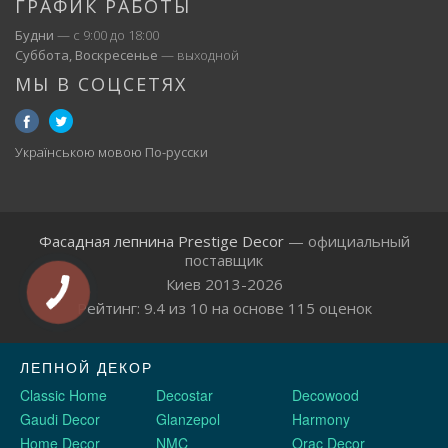
ГРАФИК РАБОТЫ
Будни
— с 9:00 до 18:00
Суббота, Воскресенье
— выходной
МЫ В СОЦСЕТЯХ
Українською мовою
По-русски
Фасадная лепнина Prestige Decor
— официальный
поставщик
Киев 2013-2026
Рейтинг:
9.4
из
10
на основе
115
оценок
ЛЕПНОЙ ДЕКОР
Classic Home
Decostar
Decowood
Gaudi Decor
Glanzepol
Harmony
Home Decor
NMC
Orac Decor