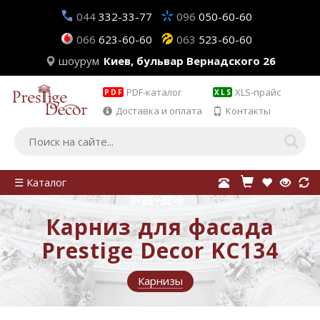
044
332-33-77
096
050-60-60
066
623-60-60
063
523-60-60
шоурум
Киев, бульвар Вернадского 26
PDF-каталог
XLS-прайс
PDF
XLS
Доставка и оплата
Контакты
☰ Каталог
Карниз для фасада
Prestige Decor KC134
Карнизы