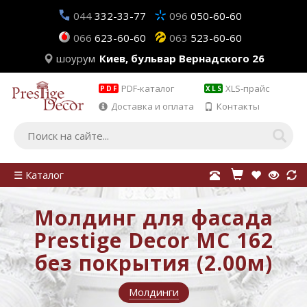
044
332-33-77
096
050-60-60
066
623-60-60
063
523-60-60
шоурум
Киев, бульвар Вернадского 26
PDF-каталог
XLS-прайс
PDF
XLS
Доставка и оплата
Контакты
☰ Каталог
Молдинг для фасада
Prestige Decor MC 162
без покрытия (2.00м)
Молдинги