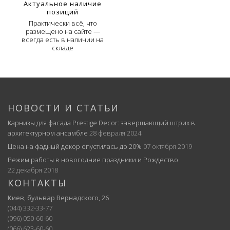
Актуальное наличие
позиций
Практически всё, что
размещено на сайте —
всегда есть в наличии на
складе
НОВОСТИ И СТАТЬИ
Карнизы для фасада Prestige Decor: завершающий штрих в
архитектурном ансамбле
28 февраля 2024
Цена на фадный декор опустилась до 20%
07 октября 2019
Режим работы в новогодние праздники и Рождество
22 декабря 2018
КОНТАКТЫ
Киев, бульвар Вернадского, 26
(044) 332-33-77
(096) 050-60-60
(066) 623-60-60