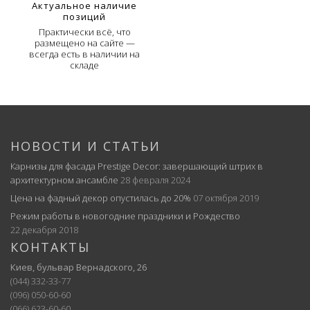
Актуальное наличие
позиций
Практически всё, что
размещено на сайте —
всегда есть в наличии на
складе
НОВОСТИ И СТАТЬИ
Карнизы для фасада Prestige Decor: завершающий штрих в
архитектурном ансамбле
28 февраля 2024
Цена на фадный декор опустилась до 20%
07 октября 2019
Режим работы в новогодние праздники и Рождество
22 декабря 2018
КОНТАКТЫ
Киев, бульвар Вернадского, 26
(044) 332-33-77
(096) 050-60-60
(066) 623-60-60