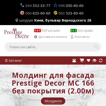
044
332-33-77
096
050-60-60
066
623-60-60
063
523-60-60
шоурум
Киев, бульвар Вернадского 26
PDF-каталог
XLS-прайс
PDF
XLS
Доставка и оплата
Контакты
☰ Каталог
Молдинг для фасада
Prestige Decor MC 166
без покрытия (2.00м)
Молдинги