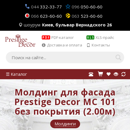
044
332-33-77
096
050-60-60
066
623-60-60
063
523-60-60
шоурум
Киев, бульвар Вернадского 26
PDF-каталог
XLS-прайс
PDF
XLS
Доставка и оплата
Контакты
☰ Каталог
Молдинг для фасада
Prestige Decor MC 101
без покрытия (2.00м)
Молдинги