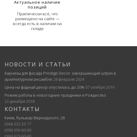
Актуальное наличие
позиций
Практически всё, что
размещено на сайте —
всегда есть в наличии на
складе
НОВОСТИ И СТАТЬИ
Карнизы для фасада Prestige Decor: завершающий штрих в
архитектурном ансамбле
28 февраля 2024
Цена на фадный декор опустилась до 20%
07 октября 2019
Режим работы в новогодние праздники и Рождество
22 декабря 2018
КОНТАКТЫ
Киев, бульвар Вернадского, 26
(044) 332-33-77
(096) 050-60-60
(066) 623-60-60