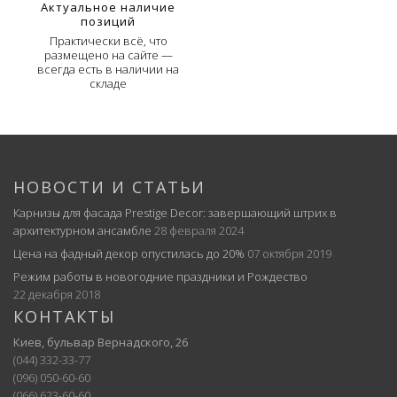
Актуальное наличие
позиций
Практически всё, что
размещено на сайте —
всегда есть в наличии на
складе
НОВОСТИ И СТАТЬИ
Карнизы для фасада Prestige Decor: завершающий штрих в
архитектурном ансамбле
28 февраля 2024
Цена на фадный декор опустилась до 20%
07 октября 2019
Режим работы в новогодние праздники и Рождество
22 декабря 2018
КОНТАКТЫ
Киев, бульвар Вернадского, 26
(044) 332-33-77
(096) 050-60-60
(066) 623-60-60