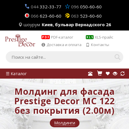
044
332-33-77
096
050-60-60
066
623-60-60
063
523-60-60
шоурум
Киев, бульвар Вернадского 26
PDF-каталог
XLS-прайс
PDF
XLS
Доставка и оплата
Контакты
☰ Каталог
Молдинг для фасада
Prestige Decor MC 122
без покрытия (2.00м)
Молдинги