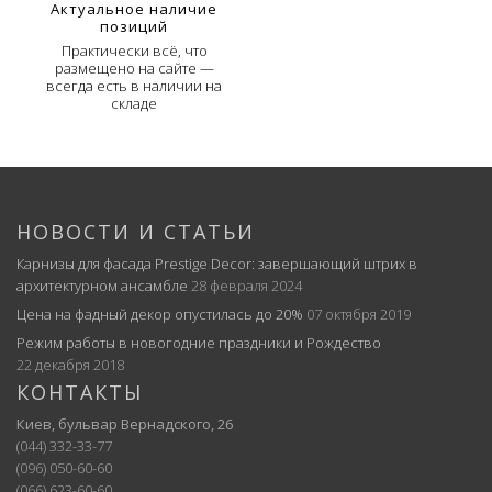
Актуальное наличие
позиций
Практически всё, что
размещено на сайте —
всегда есть в наличии на
складе
НОВОСТИ И СТАТЬИ
Карнизы для фасада Prestige Decor: завершающий штрих в
архитектурном ансамбле
28 февраля 2024
Цена на фадный декор опустилась до 20%
07 октября 2019
Режим работы в новогодние праздники и Рождество
22 декабря 2018
КОНТАКТЫ
Киев, бульвар Вернадского, 26
(044) 332-33-77
(096) 050-60-60
(066) 623-60-60