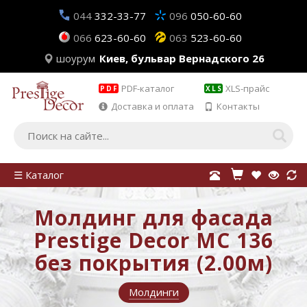
044
332-33-77
096
050-60-60
066
623-60-60
063
523-60-60
шоурум
Киев, бульвар Вернадского 26
PDF-каталог
XLS-прайс
PDF
XLS
Доставка и оплата
Контакты
☰ Каталог
Молдинг для фасада
Prestige Decor MC 136
без покрытия (2.00м)
Молдинги