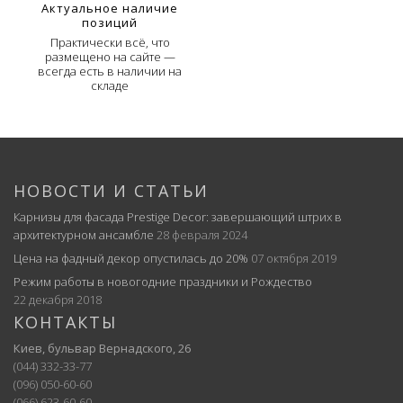
Актуальное наличие
позиций
Практически всё, что
размещено на сайте —
всегда есть в наличии на
складе
НОВОСТИ И СТАТЬИ
Карнизы для фасада Prestige Decor: завершающий штрих в
архитектурном ансамбле
28 февраля 2024
Цена на фадный декор опустилась до 20%
07 октября 2019
Режим работы в новогодние праздники и Рождество
22 декабря 2018
КОНТАКТЫ
Киев, бульвар Вернадского, 26
(044) 332-33-77
(096) 050-60-60
(066) 623-60-60