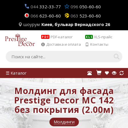
044
332-33-77
096
050-60-60
066
623-60-60
063
523-60-60
шоурум
Киев, бульвар Вернадского 26
PDF-каталог
XLS-прайс
PDF
XLS
Доставка и оплата
Контакты
☰ Каталог
Молдинг для фасада
Prestige Decor MC 142
без покрытия (2.00м)
Молдинги