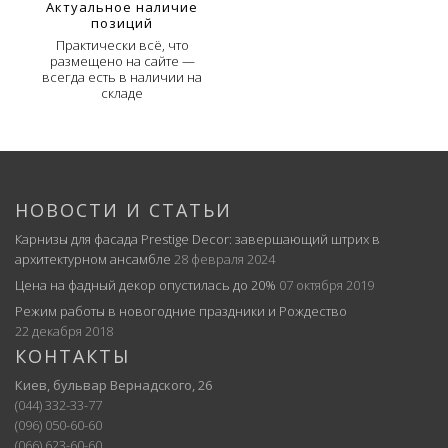
Актуальное наличие
позиций
Практически всё, что
размещено на сайте —
всегда есть в наличии на
складе
НОВОСТИ И СТАТЬИ
Карнизы для фасада Prestige Decor: завершающий штрих в
архитектурном ансамбле
28 февраля 2024
Цена на фадный декор опустилась до 20%
07 октября 2019
Режим работы в новогодние праздники и Рождество
22 декабря 2018
КОНТАКТЫ
Киев, бульвар Вернадского, 26
(044) 332-33-77
(096) 050-60-60
(066) 623-60-60