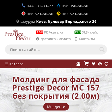
044
332-33-77
096
050-60-60
066
623-60-60
063
523-60-60
шоурум
Киев, бульвар Вернадского 26
PDF-каталог
XLS-прайс
PDF
XLS
Доставка и оплата
Контакты
☰ Каталог
Молдинг для фасада
Prestige Decor MC 157
без покрытия (2.00м)
Молдинги