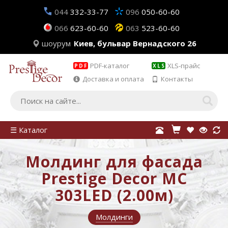
044
332-33-77
096
050-60-60
066
623-60-60
063
523-60-60
шоурум
Киев, бульвар Вернадского 26
PDF-каталог
XLS-прайс
PDF
XLS
Доставка и оплата
Контакты
☰ Каталог
Молдинг для фасада
Prestige Decor MC
303LED (2.00м)
Молдинги