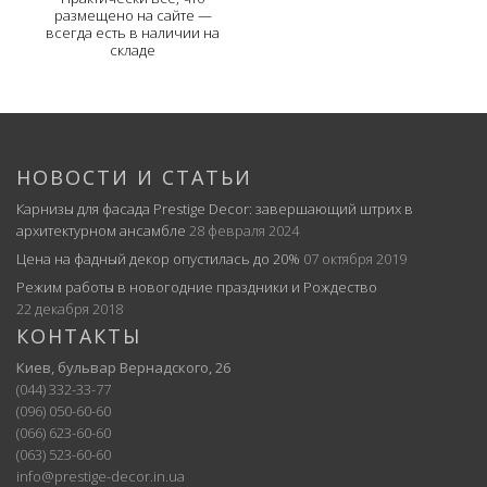
размещено на сайте —
всегда есть в наличии на
складе
НОВОСТИ И СТАТЬИ
Карнизы для фасада Prestige Decor: завершающий штрих в
архитектурном ансамбле
28 февраля 2024
Цена на фадный декор опустилась до 20%
07 октября 2019
Режим работы в новогодние праздники и Рождество
22 декабря 2018
КОНТАКТЫ
Киев, бульвар Вернадского, 26
(044) 332-33-77
(096) 050-60-60
(066) 623-60-60
(063) 523-60-60
info@prestige-decor.in.ua