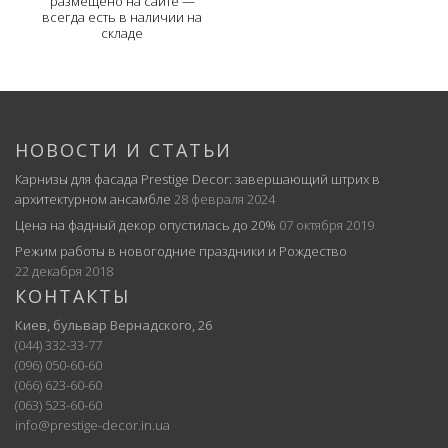
размещено на сайте —
всегда есть в наличии на
складе
НОВОСТИ И СТАТЬИ
Карнизы для фасада Prestige Decor: завершающий штрих в
архитектурном ансамбле
28 февраля 2024
Цена на фадный декор опустилась до 20%
07 октября 2019
Режим работы в новогодние праздники и Рождество
22 декабря 2018
КОНТАКТЫ
Киев, бульвар Вернадского, 26
(044) 332-33-77
(096) 050-60-60
(066) 623-60-60
(063) 523-60-60
info@prestige-decor.in.ua