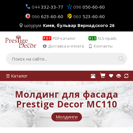
044
332-33-77
096
050-60-60
066
623-60-60
063
523-60-60
шоурум
Киев, бульвар Вернадского 26
PDF-каталог
XLS-прайс
PDF
XLS
Доставка и оплата
Контакты
☰ Каталог
Молдинг для фасада
Prestige Decor MC110
Молдинги