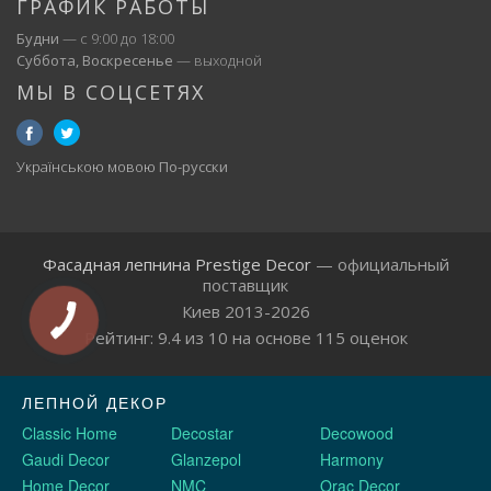
ГРАФИК РАБОТЫ
Будни
— с 9:00 до 18:00
Суббота, Воскресенье
— выходной
МЫ В СОЦСЕТЯХ
Українською мовою
По-русски
Фасадная лепнина Prestige Decor
— официальный
поставщик
Киев 2013-2026
Рейтинг:
9.4
из
10
на основе
115
оценок
ЛЕПНОЙ ДЕКОР
Classic Home
Decostar
Decowood
Gaudi Decor
Glanzepol
Harmony
Home Decor
NMC
Orac Decor