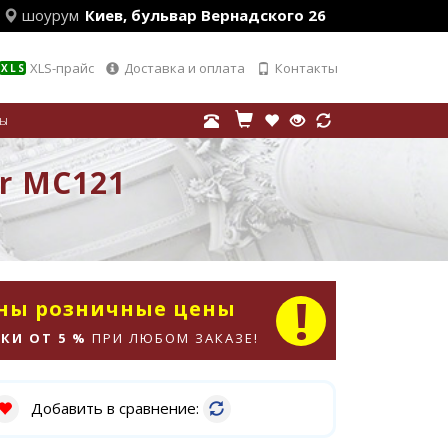
шоурум
Киев, бульвар Вернадского 26
XLS-прайс
Доставка и оплата
Контакты
XLS
лы
or MC121
аны розничные цены
КИ ОТ 5 %
ПРИ ЛЮБОМ ЗАКАЗЕ!
Добавить в сравнение: