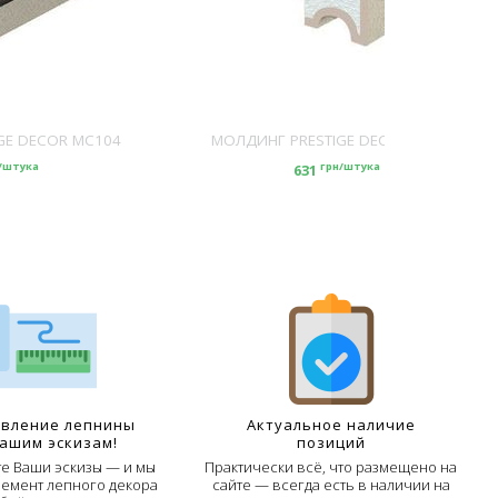
GE DECOR MC104
МОЛДИНГ PRESTIGE DECOR MC105
/штука
грн/штука
631
овление лепнины
Актуальное наличие
Вашим эскизам!
позиций
е Ваши эскизы — и мы
Практически всё, что размещено на
лемент лепного декора
сайте — всегда есть в наличии на