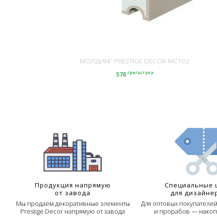
DECOR MC101
МОЛДИНГ PRESTIGE DECOR MC102
ка
грн/штука
578
Продукция напрямую
Специальные 
от завода
для дизайне
Мы продаем декоративные элементы
Для оптовых покупателе
Prestige Decor напрямую от завода
и прорабов — накоп