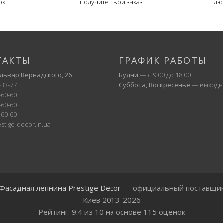
ок
получите свой заказ
лю
ТАКТЫ
ГРАФИК РАБОТЫ
ульвар Вернадского, 26
Будни
— с 9:00 до 18:00
-33-77
Суббота, Воскресенье
— выходн
-60-60
-60-60
-60-60
stige-decor.in.ua
Фасадная лепнина Prestige Decor
— официальный поставщи
Киев 2013-2026
Рейтинг:
9.4
из
10
на основе
115
оценок