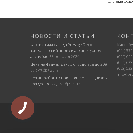
система скид
НОВОСТИ И СТАТЬИ
КОН
Карнизы для фасада Prestige Decor:
Киев, б
завершающий штрих в архитектурном
(044) 332
ансамбле
28 февраля 2024
(096) 050
(066) 623
Цена на фадный декор опустилась до 20%
(063) 523
07 октября 2019
info@pre
Режим работы в новогодние праздники и
Рождество
22 декабря 2018