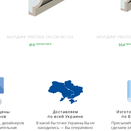
МОЛДИНГ PRESTIGE DECOR MC103
МОЛДИНГ PRESTI
грн/штука
грн
410
554
цены
Доставляем
Изгот
ров
по всей Украине
по 
й, дизайнеров
В какой бы точке Украины Вы не
Присылайт
ительная
находились — Вы оперативно
сделаем э