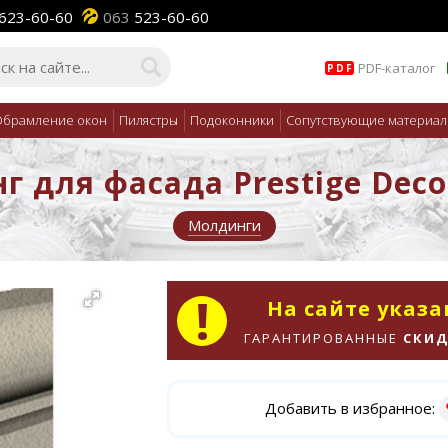
623-60-60
063
523-60-60
PDF-каталог
PDF
брамление окон
Пилястры
Подоконники
Сопутствующие материа
 для фасада Prestige Dec
Молдинги
На сайте указ
ГАРАНТИРОВАННЫЕ
СКИД
Добавить в избранное: