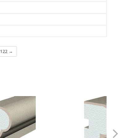
C122 →