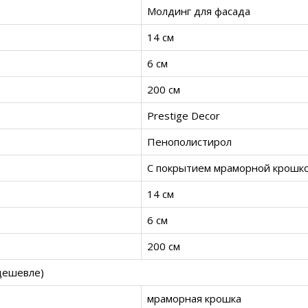
Молдинг для фасада
14 см
6 см
200 см
Prestige Decor
Пенополистирол
С покрытием мраморной крошк
14 см
6 см
200 см
дешевле)
мраморная крошка