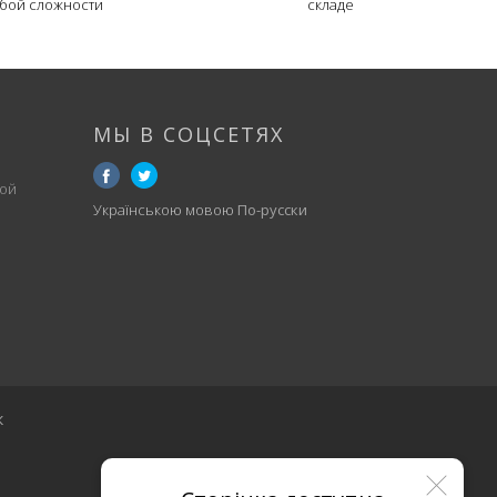
бой сложности
складе
МЫ В СОЦСЕТЯХ
ой
Українською мовою
По-русски
к