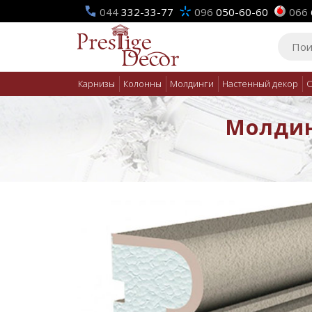
044
332-33-77
096
050-60-60
066
Карнизы
Колонны
Молдинги
Настенный декор
О
Молдинг