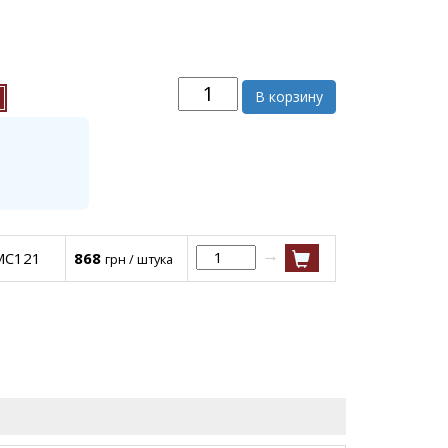
В корзину
→
 MC121
868
грн / штука