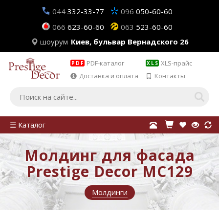
044
332-33-77
096
050-60-60
066
623-60-60
063
523-60-60
шоурум
Киев, бульвар Вернадского 26
PDF-каталог
XLS-прайс
PDF
XLS
Доставка и оплата
Контакты
☰ Каталог
Молдинг для фасада
Prestige Decor MC129
Молдинги