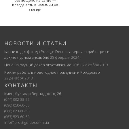
размещено на сайте —
всегда есть в наличии на
складе
НОВОСТИ И СТАТЬИ
Карнизы для фасада Prestige Decor: завершающий штрих в
архитектурном ансамбле
28 февраля 2024
Цена на фадный декор опустилась до 20%
07 октября 2019
Режим работы в новогодние праздники и Рождество
22 декабря 2018
КОНТАКТЫ
Киев, бульвар Вернадского, 26
(044) 332-33-77
(096) 050-60-60
(066) 623-60-60
(063) 523-60-60
info@prestige-decor.in.ua