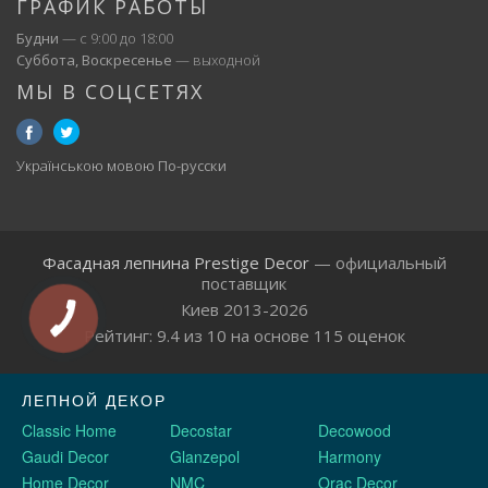
ГРАФИК РАБОТЫ
Будни
— с 9:00 до 18:00
Суббота, Воскресенье
— выходной
МЫ В СОЦСЕТЯХ
Українською мовою
По-русски
Фасадная лепнина Prestige Decor
— официальный
поставщик
Киев 2013-2026
Рейтинг:
9.4
из
10
на основе
115
оценок
ЛЕПНОЙ ДЕКОР
Classic Home
Decostar
Decowood
Gaudi Decor
Glanzepol
Harmony
Home Decor
NMC
Orac Decor