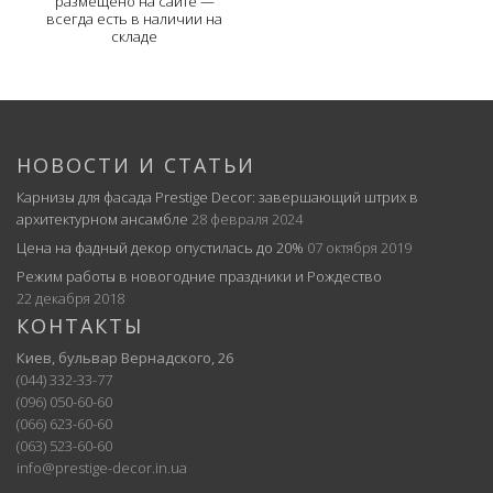
размещено на сайте —
всегда есть в наличии на
складе
НОВОСТИ И СТАТЬИ
Карнизы для фасада Prestige Decor: завершающий штрих в
архитектурном ансамбле
28 февраля 2024
Цена на фадный декор опустилась до 20%
07 октября 2019
Режим работы в новогодние праздники и Рождество
22 декабря 2018
КОНТАКТЫ
Киев, бульвар Вернадского, 26
(044) 332-33-77
(096) 050-60-60
(066) 623-60-60
(063) 523-60-60
info@prestige-decor.in.ua