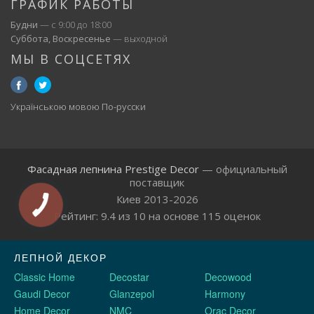
ГРАФИК РАБОТЫ
Будни
— с 9:00 до 18:00
Суббота, Воскресенье
— выходной
МЫ В СОЦСЕТЯХ
Українською мовою
По-русски
Фасадная лепнина Prestige Decor
— официальный
поставщик
Киев 2013-2026
Рейтинг:
9.4
из
10
на основе
115
оценок
ЛЕПНОЙ ДЕКОР
Classic Home
Decostar
Decowood
Gaudi Decor
Glanzepol
Harmony
Home Decor
NMC
Orac Decor