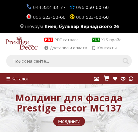
044
332-33-77
096
050-60-60
066
623-60-60
063
523-60-60
шоурум
Киев, бульвар Вернадского 26
PDF-каталог
XLS-прайс
PDF
XLS
Доставка и оплата
Контакты
☰ Каталог
Молдинг для фасада
Prestige Decor MC137
Молдинги