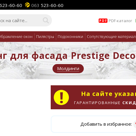
623-60-60
063
523-60-60
PDF-каталог
PDF
брамление окон
Пилястры
Подоконники
Сопутствующие материа
 для фасада Prestige Dec
Молдинги
На сайте указ
ГАРАНТИРОВАННЫЕ
СКИД
Добавить в избранное: