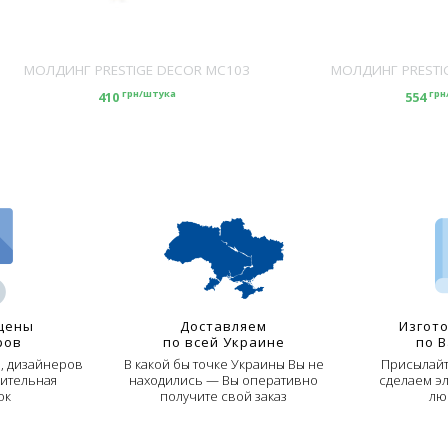
МОЛДИНГ PRESTIGE DECOR MC103
МОЛДИНГ PRESTI
грн/штука
грн
410
554
цены
Доставляем
Изгот
ров
по всей Украине
по 
й, дизайнеров
В какой бы точке Украины Вы не
Присылайт
ительная
находились — Вы оперативно
сделаем э
ок
получите свой заказ
лю