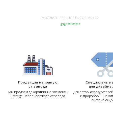
DECOR MC101
МОЛДИНГ PRESTIGE DECOR MC102
ка
грн/штука
578
Продукция напрямую
Специальные 
от завода
для дизайне
Мы продаем декоративные элементы
Для оптовых покупателе
Prestige Decor напрямую от завода
и прорабов — накоп
система скид