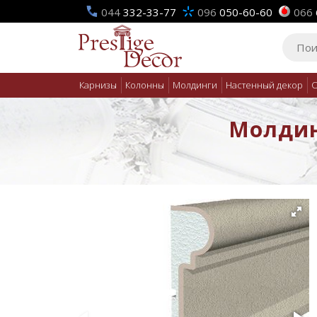
044
332-33-77
096
050-60-60
066
Карнизы
Колонны
Молдинги
Настенный декор
О
Молдинг