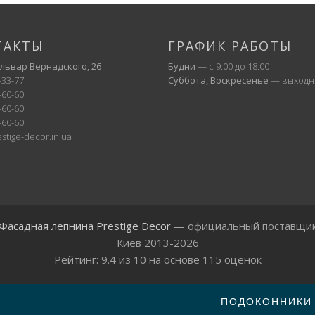
ТАКТЫ
ГРАФИК РАБОТЫ
ульвар Вернадского, 26
Будни
— с 9:00 до 18:00
-33-77
Суббота, Воскресенье
— выходн
-60-60
-60-60
-60-60
stige-decor.in.ua
Фасадная лепнина Prestige Decor
— официальный поставщи
Киев 2013-2026
Рейтинг:
9.4
из
10
на основе
115
оценок
ПОДОКОННИКИ