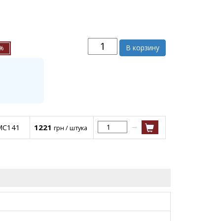
В корзину
5%
→
 MC141
1221
грн / штука