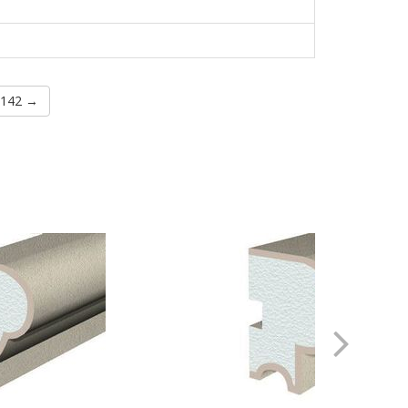
C142 →