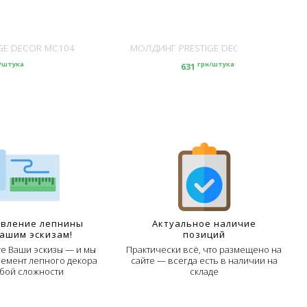
GE DECOR MC104
МОЛДИНГ PRESTIGE DECOR MC105
/штука
грн/штука
631
овление лепнины
Актуальное наличие
Вашим эскизам!
позиций
е Ваши эскизы — и мы
Практически всё, что размещено на
лемент лепного декора
сайте — всегда есть в наличии на
бой сложности
складе