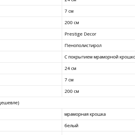
7 см
200 см
Prestige Decor
Пенополистирол
С покрытием мраморной крошк
24 см
7 см
200 см
дешевле)
мраморная крошка
белый