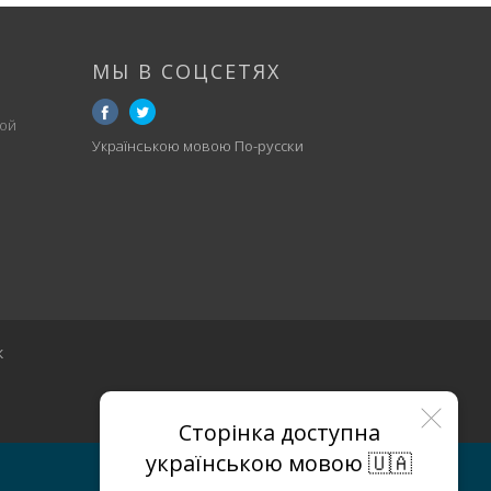
МЫ В СОЦСЕТЯХ
ой
Українською мовою
По-русски
к
Сторінка доступна
українською мовою 🇺🇦
МАГАЗИНЫ