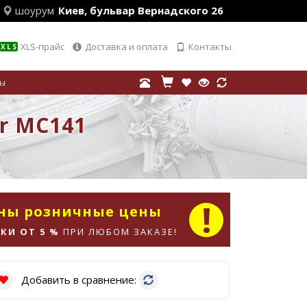
шоурум
Киев, бульвар Вернадского 26
XLS-прайс
Доставка и оплата
Контакты
XLS
лы
or MC141
аны розничные цены
КИ ОТ 5 %
ПРИ ЛЮБОМ ЗАКАЗЕ!
Добавить в сравнение: