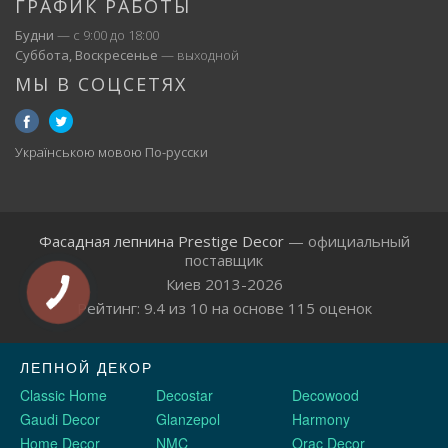
ГРАФИК РАБОТЫ
Будни
— с 9:00 до 18:00
Суббота, Воскресенье
— выходной
МЫ В СОЦСЕТЯХ
Українською мовою
По-русски
Фасадная лепнина Prestige Decor
— официальный
поставщик
Киев 2013-2026
Рейтинг:
9.4
из
10
на основе
115
оценок
ЛЕПНОЙ ДЕКОР
Classic Home
Decostar
Decowood
Gaudi Decor
Glanzepol
Harmony
Home Decor
NMC
Orac Decor