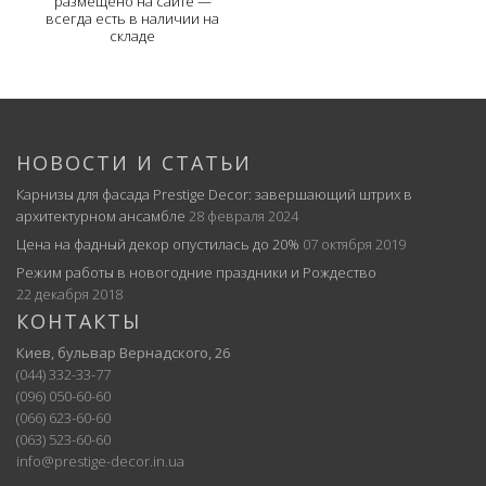
размещено на сайте —
всегда есть в наличии на
складе
НОВОСТИ И СТАТЬИ
Карнизы для фасада Prestige Decor: завершающий штрих в
архитектурном ансамбле
28 февраля 2024
Цена на фадный декор опустилась до 20%
07 октября 2019
Режим работы в новогодние праздники и Рождество
22 декабря 2018
КОНТАКТЫ
Киев, бульвар Вернадского, 26
(044) 332-33-77
(096) 050-60-60
(066) 623-60-60
(063) 523-60-60
info@prestige-decor.in.ua