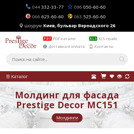
044
332-33-77
096
050-60-60
066
623-60-60
063
523-60-60
шоурум
Киев, бульвар Вернадского 26
PDF-каталог
XLS-прайс
PDF
XLS
Доставка и оплата
Контакты
☰ Каталог
Молдинг для фасада
Prestige Decor MC151
Молдинги